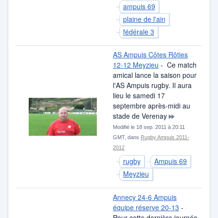
ampuis 69
plaine de l'ain
fédérale 3
AS Ampuis Côtes Rôties
12-12 Meyzieu
- Ce match
amical lance la saison pour
l'AS Ampuis rugby. Il aura
lieu le samedi 17
septembre après-midi au
stade de Verenay
Modifié le 18 sep. 2011 à 20:11
GMT, dans
Rugby Ampuis 2011-
2012
rugby
Ampuis 69
Meyzieu
Annecy 24-6 Ampuis
équipe réserve 20-13
-
Pour cette dernière journée