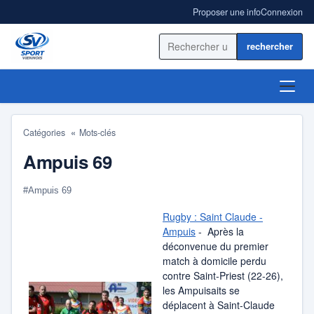
Proposer une info
Connexion
Rechercher sur le site
ACCUEIL
Catégories
Mots-clés
ACTUALITÉ
Ampuis 69
RÉSULTATS
#Ampuis 69
Rugby : Saint Claude -
BLOGS SPORT
Ampuis
- Après la
déconvenue du premier
ANNUAIRE
match à domicile perdu
contre Saint-Priest (22-26),
les Ampuisaits se
déplacent à Saint-Claude