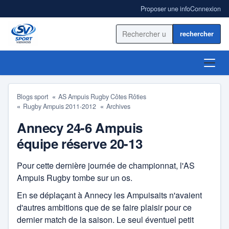
Proposer une info
Connexion
Rechercher sur le site
ACCUEIL
Blogs sport
AS Ampuis Rugby Côtes Rôties
Rugby Ampuis 2011-2012
Archives
ACTUALITÉ
Annecy 24-6 Ampuis
RÉSULTATS
équipe réserve 20-13
BLOGS SPORT
Pour cette dernière journée de championnat, l'AS
Ampuis Rugby tombe sur un os.
ANNUAIRE
En se déplaçant à Annecy les Ampuisaits n'avaient
d'autres ambitions que de se faire plaisir pour ce
dernier match de la saison. Le seul éventuel petit