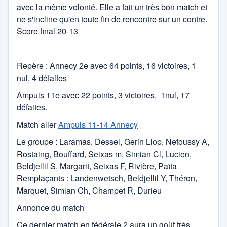
avec la même volonté. Elle a fait un très bon match et
ne s'incline qu'en toute fin de rencontre sur un contre.
Score final 20-13
Repère : Annecy 2e avec 64 points, 16 victoires, 1
nul, 4 défaites
Ampuis 11e avec 22 points, 3 victoires, 1nul, 17
défaites.
Match aller
Ampuis 11-14 Annecy
Le groupe : Laramas, Dessel, Gerin Llop, Nefoussy A,
Rostaing, Bouffard, Seixas m, Simian Cl, Lucien,
Beldjellil S, Margarit, Seixas F, Rivière, Païta
Remplaçants : Landenwetsch, Beldjellil Y, Théron,
Marquet, Simian Ch, Champet R, Durieu
Annonce du match
Ce dernier match en fédérale 2 aura un goût très