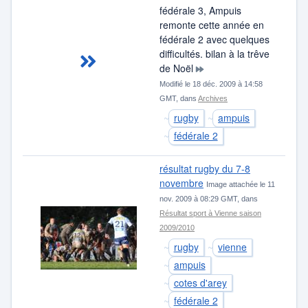
fédérale 3, Ampuis
remonte cette année en
fédérale 2 avec quelques
difficultés. bilan à la trêve
de Noël
Modifié le 18 déc. 2009 à 14:58
GMT, dans
Archives
rugby
ampuis
fédérale 2
résultat rugby du 7-8
novembre
Image attachée le 11
nov. 2009 à 08:29 GMT, dans
Résultat sport à Vienne saison
2009/2010
rugby
vienne
ampuis
cotes d'arey
fédérale 2