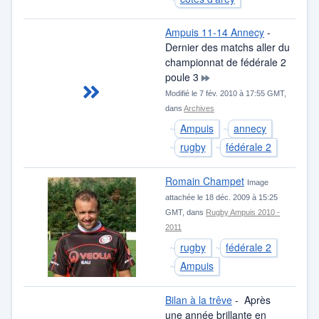
Ampuis 11-14 Annecy
-
Dernier des matchs aller du
championnat de fédérale 2
poule 3
Modifié le 7 fév. 2010 à 17:55 GMT,
dans
Archives
Ampuis
annecy
rugby
fédérale 2
Romain Champet
Image
attachée le 18 déc. 2009 à 15:25
GMT, dans
Rugby Ampuis 2010 -
2011
rugby
fédérale 2
Ampuis
Bilan à la trêve
- Après
une année brillante en