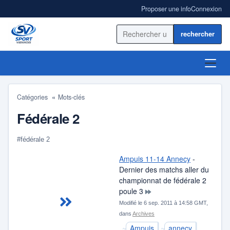
Proposer une info
Connexion
Rechercher sur le site
ACCUEIL
Catégories
Mots-clés
ACTUALITÉ
Fédérale 2
RÉSULTATS
#fédérale 2
Ampuis 11-14 Annecy
-
BLOGS SPORT
Dernier des matchs aller du
championnat de fédérale 2
ANNUAIRE
poule 3
Modifié le 6 sep. 2011 à 14:58 GMT,
dans
Archives
Ampuis
annecy