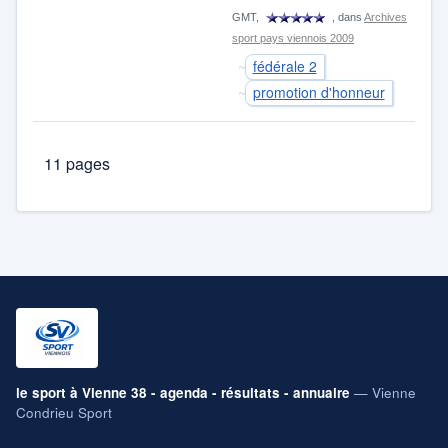
GMT,
, dans
Archives
sport pays viennois 2009
fédérale 2
promotion d'honneur
11 pages
le sport à Vienne 38 - agenda - résultats - annuaire
— Vienne
Condrieu Sport