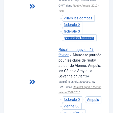
Modifié le 22 sep. 2010 à 19:09
GMT, dans
Rugby Ampuis 2010 -
2011
villars les dombes
fédérale 2
fédérale 3
promotion honneur
Résultats rugby du 21
février
- Mauviase journée
pour les clubs de rugby
autour de Vienne. Ampuis,
les Côtes d'Arey et la
Sévenne chutent
Modifié le 25 fév. 2010 à 07:57
GMT, dans
Résultat sport à Vienne
saison 2009/2010
fédérale 2
Ampuis
vienne 38
cotes d'arey