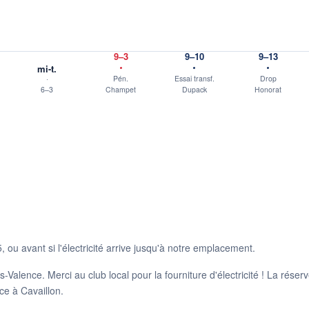
9–3
9–10
9–13
mi-t.
Pén.
Essai transf.
Drop
6–3
Champet
Dupack
Honorat
 ou avant si l'électricité arrive jusqu'à notre emplacement.
-Valence. Merci au club local pour la fourniture d'électricité ! La rés
ce à Cavaillon.