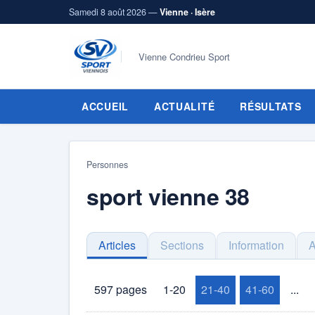
Samedi 8 août 2026 —
Vienne · Isère
Vienne Condrieu Sport
ACCUEIL
ACTUALITÉ
RÉSULTATS
Personnes
sport vienne 38
Articles
Sections
Information
597 pages
1-20
21-40
41-60
...