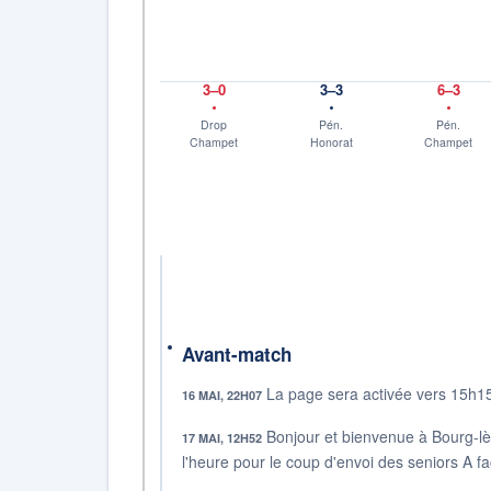
3–0
3–3
6–3
Drop
Pén.
Pén.
Champet
Honorat
Champet
Avant-match
La page sera activée vers 15h15,
16 MAI, 22H07
Bonjour et bienvenue à Bourg-lès
17 MAI, 12H52
l'heure pour le coup d'envoi des seniors A fa