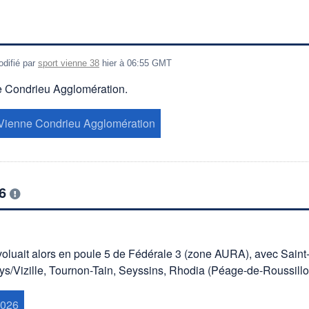
odifié par
sport vienne 38
hier à 06:55 GMT
nne Condrieu Agglomération.
 Vienne Condrieu Agglomération
26
voluait alors en poule 5 de Fédérale 3 (zone AURA), avec Saint
s/Vizille, Tournon-Tain, Seyssins, Rhodia (Péage-de-Roussill
2026