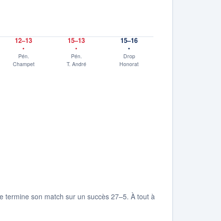
12–13
15–13
15–16
Pén.
Pén.
Drop
Champet
T. André
Honorat
erve termine son match sur un succès 27–5. À tout à