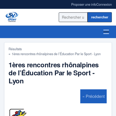
Proposer une info
Connexion
Rechercher sur le site
ACCUEIL
Résultats
1ères rencontres rhônalpines de l’Éducation Par le Sport - Lyon
ACTUALITÉ
1ères rencontres rhônalpines
RÉSULTATS
de l’Éducation Par le Sport -
Lyon
BLOGS SPORT
ANNUAIRE
« Précédent