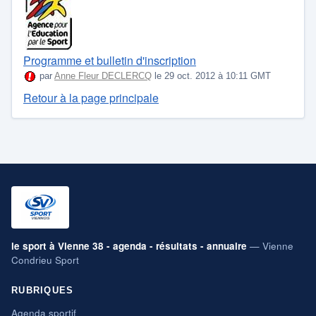
Programme et bulletin d'inscription
par
Anne Fleur DECLERCQ
le 29 oct. 2012 à 10:11 GMT
Retour à la page principale
le sport à Vienne 38 - agenda - résultats - annuaire
— Vienne
Condrieu Sport
RUBRIQUES
Agenda sportif