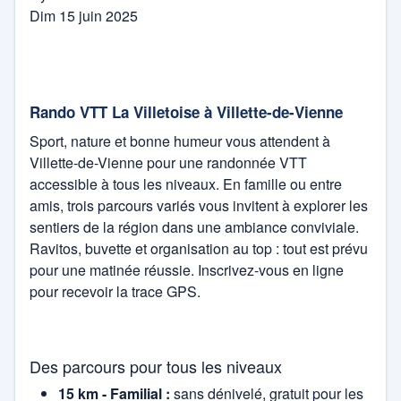
Dim 15 juin 2025
Rôties
Badminton
Forum
Basket
Rugby féminin Ampuis
Rando VTT La Villetoise à Villette-de-Vienne
Club hippique
Sport, nature et bonne humeur vous attendent à
Canoé -kayak
Villette-de-Vienne pour une randonnée VTT
cyclisme
accessible à tous les niveaux. En famille ou entre
CS Vienne
amis, trois parcours variés vous invitent à explorer les
Danse
sentiers de la région dans une ambiance conviviale.
Danse sportive
Ravitos, buvette et organisation au top : tout est prévu
Football
pour une matinée réussie. Inscrivez-vous en ligne
US Côtes d'Arey Rugby
pour recevoir la trace GPS.
Gymnastique
Archives des blogs sports
Hand ball
Des parcours pour tous les niveaux
15 km - Familial :
sans dénivelé, gratuit pour les