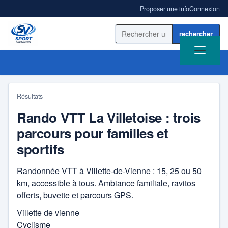
Proposer une info
Connexion
Rechercher sur le site
Résultats
Rando VTT La Villetoise : trois
ACCUEIL
parcours pour familles et
ACTUALITÉ
sportifs
RÉSULTATS
Randonnée VTT à Villette-de-Vienne : 15, 25 ou 50
km, accessible à tous. Ambiance familiale, ravitos
BLOGS SPORT
offerts, buvette et parcours GPS.
Villette de vienne
ANNUAIRE
Cyclisme
AS Ampuis Rugby Côtes