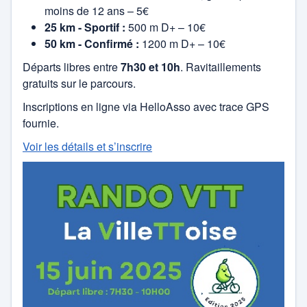
Pétanque
moins de 12 ans – 5€
25 km - Sportif :
500 m D+ – 10€
Rugby
50 km - Confirmé :
1200 m D+ – 10€
Départs libres entre
7h30 et 10h
. Ravitaillements
sport aérien
gratuits sur le parcours.
Inscriptions en ligne via HelloAsso avec trace GPS
Sport d'eau
fournie.
sport de combat
Voir les détails et s’inscrire
Tennis
Tennis de Table
Volley-ball