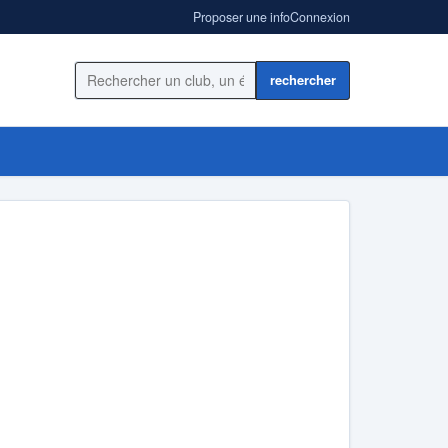
Proposer une info
Connexion
Rechercher sur le site
ugby féminin Ampuis
cyclisme
anse sportive
Hand ball
Sport d'eau
Volley-ball