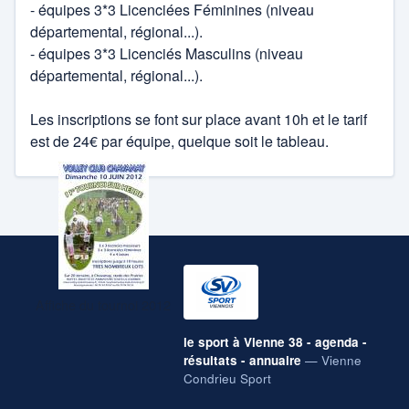
- équipes 3*3 Licenciées Féminines (niveau
Rôties
départemental, régional...).
Badminton
- équipes 3*3 Licenciés Masculins (niveau
Forum
départemental, régional...).
Basket
Rugby féminin Ampuis
Les inscriptions se font sur place avant 10h et le tarif
Club hippique
est de 24€ par équipe, quelque soit le tableau.
Canoé -kayak
cyclisme
CS Vienne
Danse
Danse sportive
Football
US Côtes d'Arey Rugby
Affiche du tournoi 2012
Gymnastique
Archives des blogs sports
le sport à Vienne 38 - agenda -
résultats - annuaire
— Vienne
Hand ball
Condrieu Sport