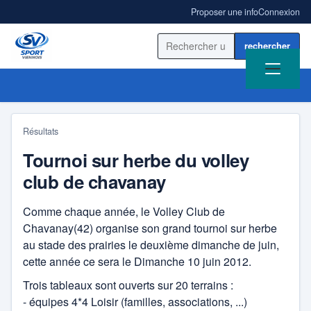
Proposer une info
Connexion
Rechercher sur le site
Résultats
Tournoi sur herbe du volley
ACCUEIL
club de chavanay
ACTUALITÉ
Comme chaque année, le Volley Club de
Chavanay(42) organise son grand tournoi sur herbe
RÉSULTATS
au stade des prairies le deuxième dimanche de juin,
cette année ce sera le Dimanche 10 juin 2012.
BLOGS SPORT
Trois tableaux sont ouverts sur 20 terrains :
ANNUAIRE
- équipes 4*4 Loisir (familles, associations, ...)
AS Ampuis Rugby Côtes