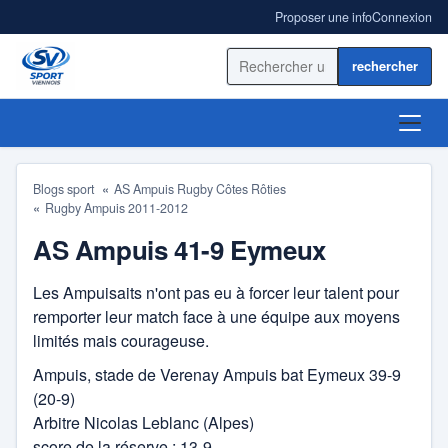
Proposer une info
Connexion
Rechercher sur le site
ACCUEIL
Blogs sport
AS Ampuis Rugby Côtes Rôties
Rugby Ampuis 2011-2012
ACTUALITÉ
AS Ampuis 41-9 Eymeux
RÉSULTATS
Les Ampuisaits n'ont pas eu à forcer leur talent pour
remporter leur match face à une équipe aux moyens
BLOGS SPORT
limités mais courageuse.
ANNUAIRE
Ampuis, stade de Verenay Ampuis bat Eymeux 39-9
(20-9)
Arbitre Nicolas Leblanc (Alpes)
score de la réserve : 13-9