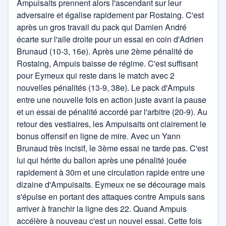
Ampuisaits prennent alors l'ascendant sur leur
adversaire et égalise rapidement par Rostaing. C'est
après un gros travail du pack qui Damien André
écarte sur l'aile droite pour un essai en coin d'Adrien
Brunaud (10-3, 16e). Après une 2ème pénalité de
Rostaing, Ampuis baisse de régime. C'est suffisant
pour Eymeux qui reste dans le match avec 2
nouvelles pénalités (13-9, 38e). Le pack d'Ampuis
entre une nouvelle fois en action juste avant la pause
et un essai de pénalité accordé par l'arbitre (20-9). Au
retour des vestiaires, les Ampuisaits ont clairement le
bonus offensif en ligne de mire. Avec un Yann
Brunaud très incisif, le 3ème essai ne tarde pas. C'est
lui qui hérite du ballon après une pénalité jouée
rapidement à 30m et une circulation rapide entre une
dizaine d'Ampuisaits. Eymeux ne se décourage mais
s'épuise en portant des attaques contre Ampuis sans
arriver à franchir la ligne des 22. Quand Ampuis
accélère à nouveau c'est un nouvel essai. Cette fois