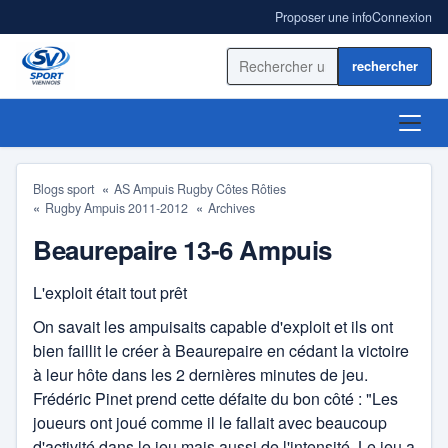
Proposer une info
Connexion
Rechercher sur le site
ACCUEIL
Blogs sport
AS Ampuis Rugby Côtes Rôties
Rugby Ampuis 2011-2012
Archives
ACTUALITÉ
Beaurepaire 13-6 Ampuis
RÉSULTATS
L'exploit était tout prêt
BLOGS SPORT
On savait les ampuisaits capable d'exploit et ils ont
bien faillit le créer à Beaurepaire en cédant la victoire
ANNUAIRE
à leur hôte dans les 2 dernières minutes de jeu.
AS Ampuis Rugby Côtes Rôties
Frédéric Pinet prend cette défaite du bon côté : "Les
Forum
joueurs ont joué comme il le fallait avec beaucoup
Badminton
d'activité dans le jeu mais aussi de l'intensité. Le jeu a