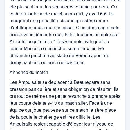
Rugby féminin Ampuis
été plaisant pour les sectateurs comme pour eux. On
Basket
cède en toute fin de match alors qu'il y avait 6-6. Ils
Canoé -kayak
Club hippique
marquent une pénalité puis une grossière erreur
d'arbitrage nous coute un essai. C'est dommage mais
CS Vienne
cyclisme
nous avons démontré qu'il fallait toujours compter sur
Danse sportive
Ampuis jusqu'à la fin." Les viennois, vainquer du
Danse
leader Macon ce dimanche, seront eux motivé
US Côtes d'Arey Rugby
Football
dimanche prochain au stade de Verenay pour un
derby haut en couleur à ne pas rater.
Gymnastique
Annonce du match
Hand ball
Les Ampuisaits se déplacent à Beaurepaire sans
pression particulière et sans obligation de résultat. Ils
Pétanque
ont tout de même une petite revanche à prendre après
Rugby
leur courte défaite 9-13 du match aller. Face à une
équipe qui joue peut-etre sur ce match la 1ère place
sport aérien
de la poule le challenge est très difficile. Les
Ampuisaits restent capable d'élever leur niveau de
Sport d'eau