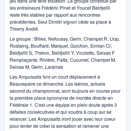
jeu dans une telle situation. Le groupe constitué par
sport de combat
les entraîneurs Frédéric Pinet et Youcef Beldjellil
reste très stables par rapport aux rencontres
Tennis
précédentes. Seul Dimitri vignon cède sa place à
Thierry André
Tennis de Table
Le groupe : Billes, Nefoussy, Gerin, Champet R, Llop,
Volley-ball
Rostaing, Bouffard, Marquet, Guichon, Simian Cl,
Beldjellil S, Théron, Beldjellil Y, Vicoletto, Seixas F
Remplaçants: Rivière, Païta, Cucumel, Champet M,
Seixas M, Gerin, Laramas
Les Ampuisaits font un court déplacement à
Beaurepaire ce dimanche. Les Isèrois, actuels
second du championnat, sont toujours en course pour
la première place synonyme de montée directe en
Fédérale 1. C'est une équipe en plein doute après 3
défaites consécutives et qui voudra à coup sur se
relancer. Les Ampuisaits iront jouer avec leur coeur
pour tenter de créer la sensation et ramener une