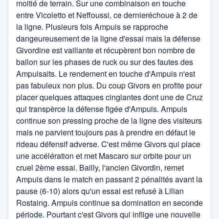
moitié de terrain. Sur une combinaison en touche
entre Vicoletto et Neffoussi, ce dernieréchoue à 2 de
la ligne. Plusieurs fois Ampuis se rapproche
dangeureusement de la ligne d'essai mais la défense
Givordine est vaillante et récupèrent bon nombre de
ballon sur les phases de ruck ou sur des fautes des
Ampuisaits. Le rendement en touche d'Ampuis n'est
pas fabuleux non plus. Du coup Givors en profite pour
placer quelques attaques cinglantes dont une de Cruz
qui transpèrce la défense figée d'Ampuis. Ampuis
continue son pressing proche de la ligne des visiteurs
mais ne parvient toujours pas à prendre en défaut le
rideau défensif adverse. C'est même Givors qui place
une accélération et met Mascaro sur orbite pour un
cruel 2ème essai. Bailly, l'ancien Givordin, remet
Ampuis dans le match en passant 2 pénalités avant la
pause (6-10) alors qu'un essai est refusé à Lilian
Rostaing. Ampuis continue sa domination en seconde
période. Pourtant c'est Givors qui inflige une nouvelle