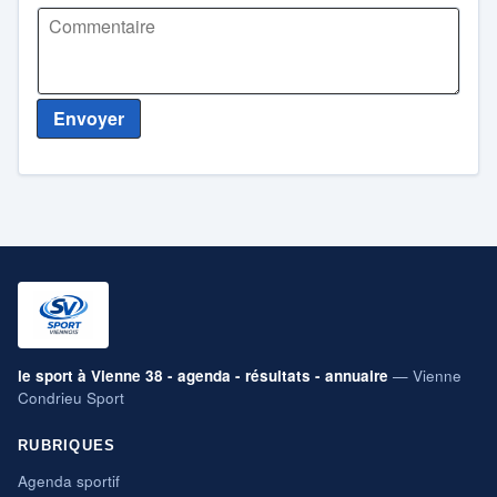
Envoyer
le sport à Vienne 38 - agenda - résultats - annuaire
— Vienne
Condrieu Sport
RUBRIQUES
Agenda sportif