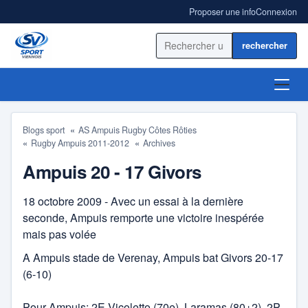
Proposer une info
Connexion
Rechercher sur le site
ACCUEIL
Blogs sport
AS Ampuis Rugby Côtes Rôties
Rugby Ampuis 2011-2012
Archives
ACTUALITÉ
Ampuis 20 - 17 Givors
RÉSULTATS
18 octobre 2009 - Avec un essai à la dernière
seconde, Ampuis remporte une victoire inespérée
BLOGS SPORT
mais pas volée
ANNUAIRE
A Ampuis stade de Verenay, Ampuis bat Givors 20-17
(6-10)
Pour Ampuis: 2E Vicoletto (70e), Laramas (80+2), 2P