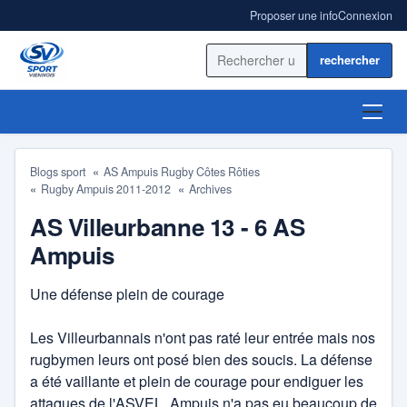
Proposer une info
Connexion
Rechercher sur le site
ACCUEIL
Blogs sport
AS Ampuis Rugby Côtes Rôties
Rugby Ampuis 2011-2012
Archives
ACTUALITÉ
AS Villeurbanne 13 - 6 AS
RÉSULTATS
Ampuis
BLOGS SPORT
Une défense plein de courage
ANNUAIRE
Les Villeurbannais n'ont pas raté leur entrée mais nos
AS Ampuis Rugby Côtes Rôties
rugbymen leurs ont posé bien des soucis. La défense
a été vaillante et plein de courage pour endiguer les
Forum
Badminton
attaques de l'ASVEL. Ampuis n'a pas eu beaucoup de