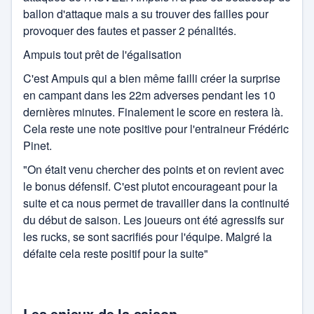
Rugby féminin Ampuis
ballon d'attaque mais a su trouver des failles pour
Basket
provoquer des fautes et passer 2 pénalités.
Canoé -kayak
Club hippique
Ampuis tout prêt de l'égalisation
CS Vienne
cyclisme
C'est Ampuis qui a bien même failli créer la surprise
en campant dans les 22m adverses pendant les 10
Danse sportive
Danse
dernières minutes. Finalement le score en restera là.
US Côtes d'Arey Rugby
Cela reste une note positive pour l'entraineur Frédéric
Football
Pinet.
Gymnastique
"On était venu chercher des points et on revient avec
le bonus défensif. C'est plutot encourageant pour la
Hand ball
suite et ca nous permet de travailler dans la continuité
Pétanque
du début de saison. Les joueurs ont été agressifs sur
les rucks, se sont sacrifiés pour l'équipe. Malgré la
Rugby
défaite cela reste positif pour la suite"
sport aérien
Sport d'eau
Les enjeux de la saison