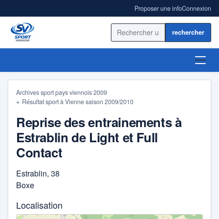
Proposer une info
Connexion
Rechercher sur le site
ACCUEIL
Archives sport pays viennois 2009
Résultat sport à Vienne saison 2009/2010
ACTUALITÉ
Reprise des entrainements à
RÉSULTATS
Estrablin de Light et Full
Contact
BLOGS SPORT
Estrablin, 38
ANNUAIRE
Boxe
Localisation